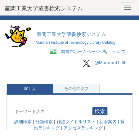
室蘭工業大学蔵書検索システム
Toggl
室蘭工業大学蔵書検索システム
Muroran Institute of Technology Library Catalog
図書館ホームページ
ヘルプ
@MuroranIT_lib
室工大
その他のタブ
検索
詳細検索
|
分類検索
|
雑誌タイトルリスト
|
新着案内
|
貸
出ランキング
|
アクセスランキング
|