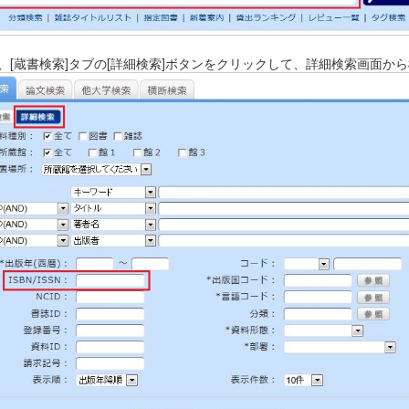
、[蔵書検索]タブの[詳細検索]ボタンをクリックして、詳細検索画面か